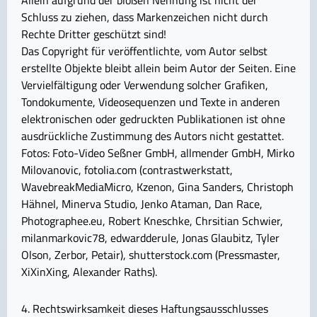
Allein aufgrund der bloßen Nennung ist nicht der
Schluss zu ziehen, dass Markenzeichen nicht durch
Rechte Dritter geschützt sind!
Das Copyright für veröffentlichte, vom Autor selbst
erstellte Objekte bleibt allein beim Autor der Seiten. Eine
Vervielfältigung oder Verwendung solcher Grafiken,
Tondokumente, Videosequenzen und Texte in anderen
elektronischen oder gedruckten Publikationen ist ohne
ausdrückliche Zustimmung des Autors nicht gestattet.
Fotos: Foto-Video Seßner GmbH, allmender GmbH, Mirko
Milovanovic, fotolia.com (contrastwerkstatt,
WavebreakMediaMicro, Kzenon, Gina Sanders, Christoph
Hähnel, Minerva Studio, Jenko Ataman, Dan Race,
Photographee.eu, Robert Kneschke, Chrsitian Schwier,
milanmarkovic78, edwardderule, Jonas Glaubitz, Tyler
Olson, Zerbor, Petair), shutterstock.com (Pressmaster,
XiXinXing, Alexander Raths).
4. Rechtswirksamkeit dieses Haftungsausschlusses